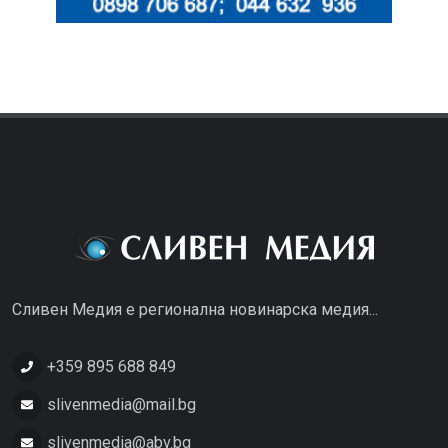
Сливен Медия е регионална новинарска медия...
+359 895 688 849
slivenmedia@mail.bg
slivenmedia@abv.bg