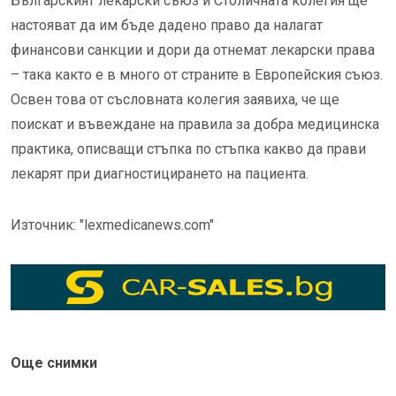
Българският лекарски съюз и Столичната колегия ще
настояват да им бъде дадено право да налагат
финансови санкции и дори да отнемат лекарски права
– така както е в много от страните в Европейския съюз.
Освен това от съсловната колегия заявиха, че ще
поискат и въвеждане на правила за добра медицинска
практика, описващи стъпка по стъпка какво да прави
лекарят при диагностицирането на пациента.
Източник: "lexmedicanews.com"
Още снимки