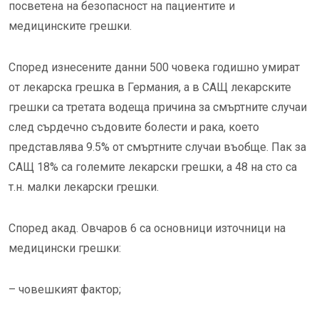
посветена на безопасност на пациентите и
медицинските грешки.
Според изнесените данни 500 човека годишно умират
от лекарска грешка в Германия, а в САЩ лекарските
грешки са третата водеща причина за смъртните случаи
след сърдечно съдовите болести и рака, което
представлява 9.5% от смъртните случаи въобще. Пак за
САЩ 18% са големите лекарски грешки, а 48 на сто са
т.н. малки лекарски грешки.
Според акад. Овчаров 6 са основници източници на
медицински грешки:
– човешкият фактор;