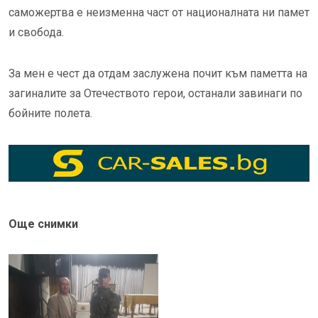
саможертва е неизменна част от националната ни памет
и свобода.
За мен е чест да отдам заслужена почит към паметта на
загиналите за Отечеството герои, останали завинаги по
бойните полета.
Още снимки