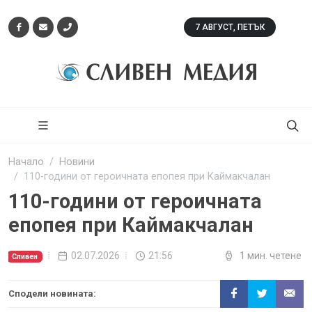
7 АВГУСТ, ПЕТЪК
Начало
Новини
110-години от героичната епопея при Каймакчалан
110-години от героичната
епопея при Каймакчалан
02.07.2026
21:56
1 мин. четене
Сливен
Сподели новината: