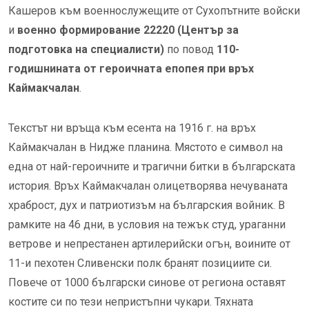
Кашеров
към военнослужещите от
Сухопътните войски
и
военно формирование 22220 (Център за
подготовка на специалисти)
по повод
110-
годишнината от героичната епопея при връх
Каймакчалан
.
Текстът ни връща към есента на 1916 г. на връх
Каймакчалан в Нидже планина. Мястото е символ на
една от най-героичните и трагични битки в българската
история. Връх Каймакчалан олицетворява нечуваната
храброст, дух и патриотизъм на българския войник. В
рамките на 46 дни, в условия на тежък студ, ураганни
ветрове и непрестанен артилерийски огън, воините от
11-и пехотен Сливенски полк бранят позициите си.
Повече от 1000 български синове от региона оставят
костите си по тези непристъпни чукари. Тяхната