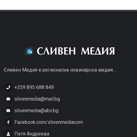
Сливен Медия е регионална новинарска медия...
+359 895 688 849
slivenmedia@mail.bg
slivenmedia@abv.bg
Facebook.com/slivenmediacom
Петя Андреева