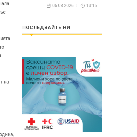
нала
06.08.2026
13:15
със
ПОСЛЕДВАЙТЕ НИ
рията
то
я
т на
т
одина,