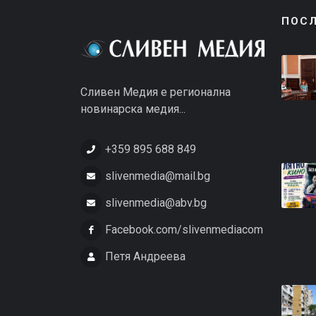
ПОС
Сливен Медия е регионална
новинарска медия...
+359 895 688 849
slivenmedia@mail.bg
slivenmedia@abv.bg
Facebook.com/slivenmediacom
Петя Андреева