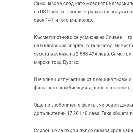
Само часове след като младият български т
на US Open за юноши, страната ни получи о
своя 147-и тото милионер.
Късметът отново се усмихна на Сливен – гра
на Българския спортен тотализатор. Новият м
сумата възлиза на 2 888 494 лева. Само три
морски град Бургас.
Печелившият участник от днешния тираж е 
фиша, като комбинацията, донесла късмет, е: 9
Още по-любопитен е фактът, че освен джакп
допълнителни 17 201.40 лева. Така общата п
Сливен не за първи път се оказва сред най-