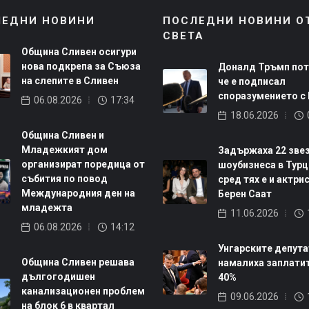
ЛЕДНИ НОВИНИ
ПОСЛЕДНИ НОВИНИ О
СВЕТА
Община Сливен осигури
нова подкрепа за Съюза
Доналд Тръмп пот
на слепите в Сливен
че е подписал
споразумението с
06.08.2026
17:34
18.06.2026
Община Сливен и
Младежкият дом
Задържаха 22 зве
организират поредица от
шоубизнеса в Турц
събития по повод
сред тях е и актри
Международния ден на
Берен Саат
младежта
11.06.2026
06.08.2026
14:12
Унгарските депута
Община Сливен решава
намалиха заплатит
дългогодишен
40%
канализационен проблем
09.06.2026
на блок 6 в квартал