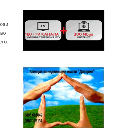
този
иво
его.