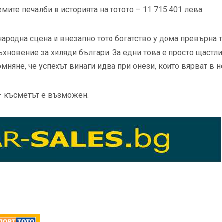
мите печалби в историята на тотото – 11 715 401 лева.
ародна сцена и внезапно тото богатство у дома превърна 
хновение за хиляди българи. За едни това е просто щастл
омняне, че успехът винаги идва при онези, които вярват в н
 – късметът е възможен.