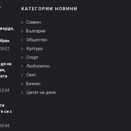
Т
КАТЕГОРИИ НОВИНИ
Сливен
върди,
България
Общество
 Иран
Култура
09:07
Спорт
зди на
Любопитно
ия,
Свят
сата
Бизнес
12:04
Цитат на деня
ти
е си с
10:44