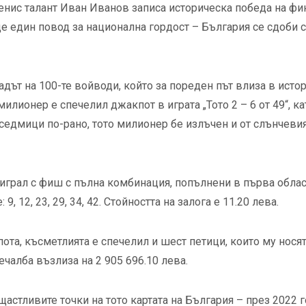
енис талант Иван Иванов записа историческа победа на фи
ще един повод за национална гордост – България се сдоби 
дът на 100-те войводи, който за пореден път влиза в исто
илионер е спечелил джакпот в играта „Тото 2 – 6 от 49“, ка
 седмици по-рано, тото милионер бе излъчен и от слънчеви
играл с
фиш с пълна комбинация, попълнени в първа облас
, 12, 23, 29, 34, 42. Стойността на залога е 11.20 лева.
ота, късметлията е спечелил и шест петици, които му нося
ечалба възлиза на 2 905 696.10 лева.
щастливите точки на тото картата на България – през 2022 г