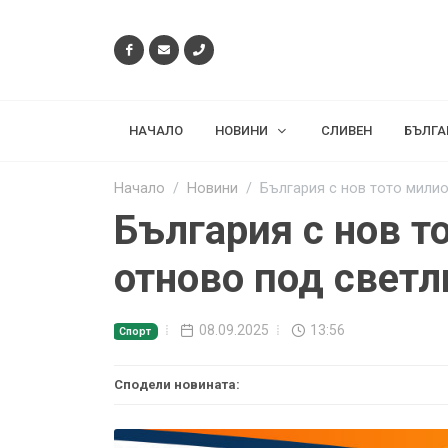
НАЧАЛО
НОВИНИ
СЛИВЕН
БЪЛГА
Начало
Новини
България с нов тото мили
България с нов т
отново под светл
08.09.2025
13:56
Спорт
Сподели новината: