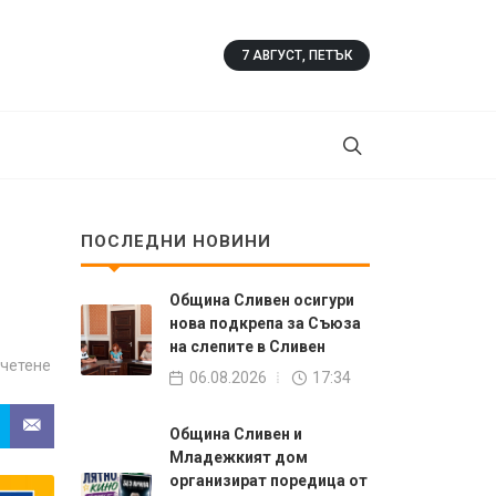
7 АВГУСТ, ПЕТЪК
ПОСЛЕДНИ НОВИНИ
Община Сливен осигури
нова подкрепа за Съюза
на слепите в Сливен
 четене
06.08.2026
17:34
Община Сливен и
Младежкият дом
организират поредица от