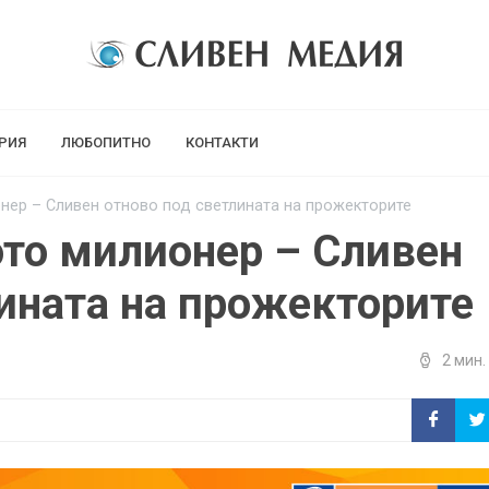
РИЯ
ЛЮБОПИТНО
КОНТАКТИ
онер – Сливен отново под светлината на прожекторите
ото милионер – Сливен
ината на прожекторите
2 мин.