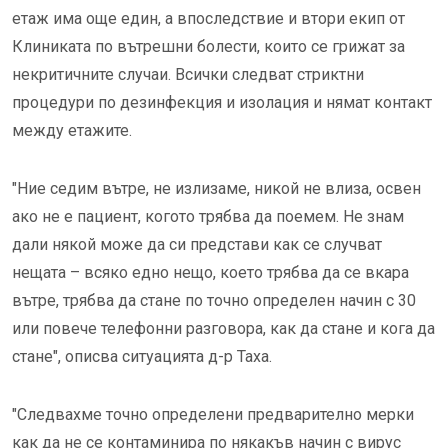
етаж има още един, а впоследствие и втори екип от
Клиниката по вътрешни болести, които се грижат за
некритичните случаи. Всички следват стриктни
процедури по дезинфекция и изолация и нямат контакт
между етажите.
"Ние седим вътре, не излизаме, никой не влиза, освен
ако не е пациент, когото трябва да поемем. Не знам
дали някой може да си представи как се случват
нещата – всяко едно нещо, което трябва да се вкара
вътре, трябва да стане по точно определен начин с 30
или повече телефонни разговора, как да стане и кога да
стане", описва ситуацията д-р Таха.
"Следвахме точно определени предварително мерки
как да не се контаминира по някакъв начин с вирус