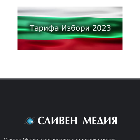
Сливен Медия е регионална новинарска медия...