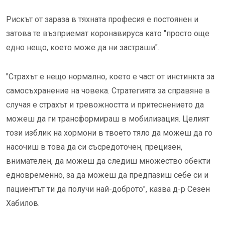
Рискът от зараза в тяхната професия е постоянен и
затова те възприемат коронавируса като "просто още
едно нещо, което може да ни застраши".
"Страхът е нещо нормално, което е част от инстинкта за
самосъхранение на човека. Стратегията за справяне в
случая е страхът и тревожността и притеснението да
можеш да ги трансформираш в мобилизация. Целият
този изблик на хормони в твоето тяло да можеш да го
насочиш в това да си съсредоточен, прецизен,
внимателен, да можеш да следиш множество обекти
едновременно, за да можеш да предпазиш себе си и
пациентът ти да получи най-доброто", казва д-р Сезен
Хабилов.