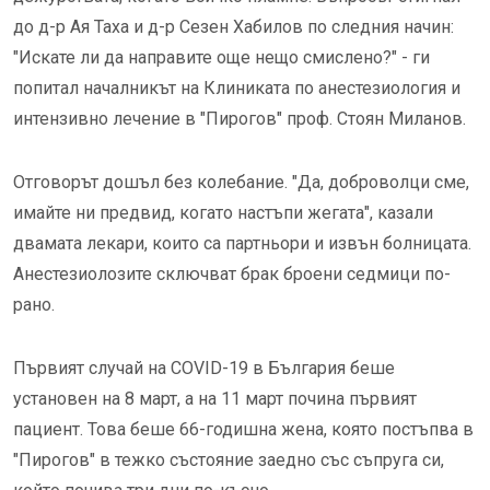
до д-р Ая Таха и д-р Сезен Хабилов по следния начин:
"Искате ли да направите още нещо смислено?" - ги
попитал началникът на Клиниката по анестезиология и
интензивно лечение в "Пирогов" проф. Стоян Миланов.
Отговорът дошъл без колебание. "Да, доброволци сме,
имайте ни предвид, когато настъпи жегата", казали
двамата лекари, които са партньори и извън болницата.
Анестезиолозите сключват брак броени седмици по-
рано.
Първият случай на COVID-19 в България беше
установен на 8 март, a на 11 март почина първият
пациент. Това беше 66-годишна жена, която постъпва в
"Пирогов" в тежко състояние заедно със съпруга си,