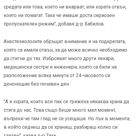
средата или това, което ни вкарват, или хората отвън,
които ни помагат. Така че имаше доста сериозен
пропускателен режим", добавя д-р Хабилов.
Анестезиолозите обръщат внимание и на подкрепата,
която са имали отвън, за да може всичко необходимо
да стигне до тях. Изброяват много други лекари,
медицински сестри и инженери, които са били на
разположение всяка минута от 24-часовото си
денонощие без почивен ден.
"А и хората, които все пак се грижеха някаква храна да
стига до нас. Това също беше много мил момент,
въпреки че там глад не се усещаше. Но пък в момента,
в който седнеш да се храниш, разбираш колко си
гладен", казва д-р Таха.