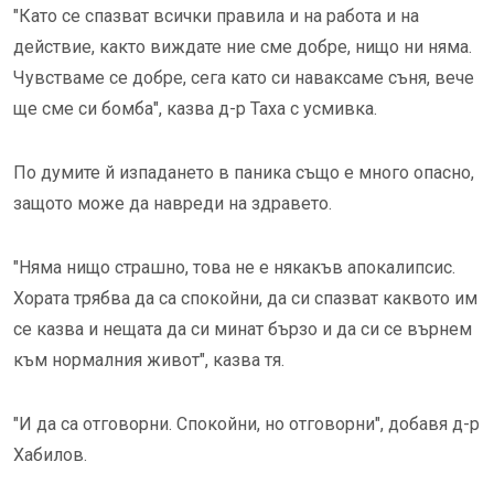
"Като се спазват всички правила и на работа и на
действие, както виждате ние сме добре, нищо ни няма.
Чувстваме се добре, сега като си наваксаме съня, вече
ще сме си бомба", казва д-р Таха с усмивка.
По думите й изпадането в паника също е много опасно,
защото може да навреди на здравето.
"Няма нищо страшно, това не е някакъв апокалипсис.
Хората трябва да са спокойни, да си спазват каквото им
се казва и нещата да си минат бързо и да си се върнем
към нормалния живот", казва тя.
"И да са отговорни. Спокойни, но отговорни", добавя д-р
Хабилов.