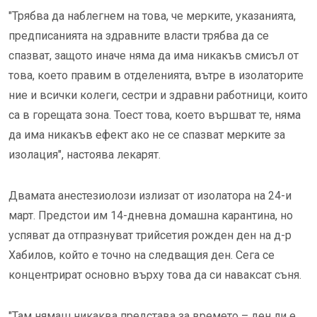
"Трябва да наблегнем на това, че мерките, указанията,
предписанията на здравните власти трябва да се
спазват, защото иначе няма да има никакъв смисъл от
това, което правим в отделенията, вътре в изолаторите
ние и всички колеги, сестри и здравни работници, които
са в горещата зона. Тоест това, което вършват те, няма
да има никакъв ефект ако не се спазват мерките за
изолация", настоява лекарят.
Двамата анестезиолози излизат от изолатора на 24-и
март. Предстои им 14-дневна домашна карантина, но
успяват да отпразнуват трийсетия рожден ден на д-р
Хабилов, който е точно на следващия ден. Сега се
концентрират основно върху това да си наваксат съня.
"Там нямаш никаква представа за времето – ден ли е,