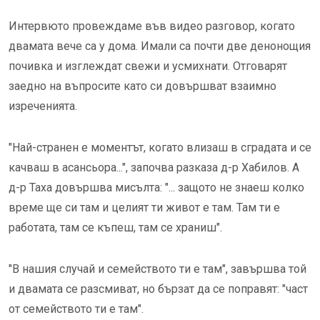
Интервюто провеждаме във видео разговор, когато
двамата вече са у дома. Имали са почти две денонощия
почивка и изглеждат свежи и усмихнати. Отговарят
заедно на въпросите като си довършват взаимно
изреченията.
"Най-странен е моментът, когато влизаш в сградата и се
качваш в асансьора...", започва разказа д-р Хабилов. А
д-р Таха довършва мисълта: "... защото не знаеш колко
време ще си там и целият ти живот е там. Там ти е
работата, там се къпеш, там се храниш".
"В нашия случай и семейството ти е там", завършва той
и двамата се разсмиват, но бързат да се поправят: "част
от семейството ти е там".