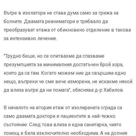
Вътре в изолатора не става дума само за грижа за
болните. Двамата реаниматори е трябвало да
преобразуват етажа от обикновено отделение в такова
за интензивно лечение.
"Трудно беше, но се опитвахме да спазваме
презумпцията за минималния достатъчен брой хора,
които да са там. Когато можем ние да свършим едно
нещо, въпреки че сме вече изморени, не искахме някой
да влиза вътре да ни помага", обяснява д-р Хабилов.
В началото на втория етаж от изолираната сграда са
само двамата доктори и пациентите в най-тежко
състояние. След това влиза и една санитарка, чиято
помощ е била изключително необходима. А на долния