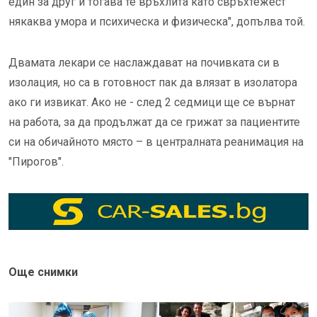
един за друг и тогава те връхлита като свръхтежест
някаква умора и психическа и физическа", допълва той.
Двамата лекари се наслаждават на почивката си в
изолация, но са в готовност пак да влязат в изолатора
ако ги извикат. Ако не - след 2 седмици ще се върнат
на работа, за да продължат да се грижат за пациентите
си на обичайното място – в централната реанимация на
"Пирогов".
Още снимки