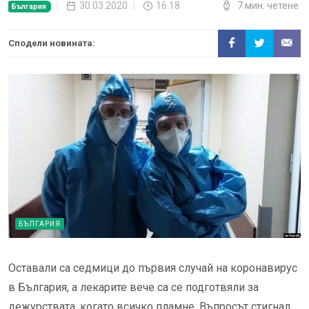
30.03.2020
16:18
7 мин. четене
България
Сподели новината:
БЪЛГАРИЯ
Оставали са седмици до първия случай на коронавирус
в България, а лекарите вече са се подготвяли за
дежурствата, когато всичко пламне. Въпросът стигнал