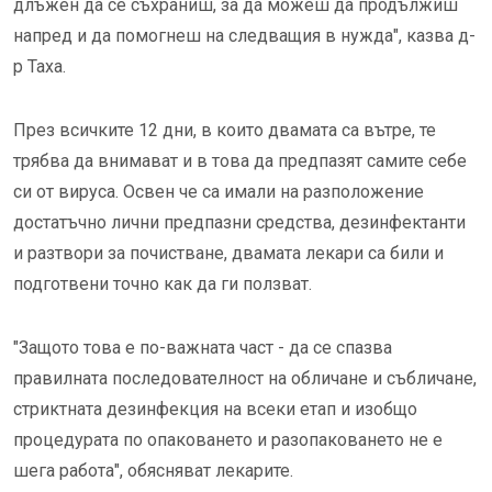
длъжен да се съхраниш, за да можеш да продължиш
напред и да помогнеш на следващия в нужда", казва д-
р Таха.
През всичките 12 дни, в които двамата са вътре, те
трябва да внимават и в това да предпазят самите себе
си от вируса. Освен че са имали на разположение
достатъчно лични предпазни средства, дезинфектанти
и разтвори за почистване, двамата лекари са били и
подготвени точно как да ги ползват.
"Защото това е по-важната част - да се спазва
правилната последователност на обличане и събличане,
стриктната дезинфекция на всеки етап и изобщо
процедурата по опаковането и разопаковането не е
шега работа", обясняват лекарите.