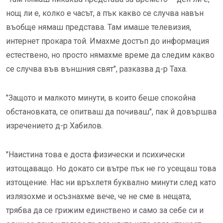
нощ ли е, колко е часът, а пък какво се случва навън
въобще нямаш представа. Там имаше телевизия,
интернет прокара той. Имахме достъп до информация
естествено, но просто нямахме време да следим какво
се случва във външния свят", разказва д-р Таха.
"Защото и малкото минути, в които беше спокойна
обстановката, се опитваш да почиваш", пак й довършва
изречението д-р Хабилов.
"Наистина това е доста физически и психически
изтощаващо. Но докато си вътре пък не го усещаш това
изтощение. Нас ни връхлетя буквално минути след като
излязохме и осъзнахме вече, че не сме в нещата,
трябва да се грижим единствено и само за себе си и