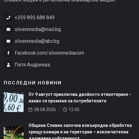
+359 895 688 849
slivenmedia@mail.bg
slivenmedia@abv.bg
Facebook.com/slivenmediacom
Петя Андреева
ПОСЛЕДНИ НОВИНИ
От 9 август приключва двойното етикетиране -
какво се променя за потребителите
08.08.2026
12:45
Община Сливен започна извънредна обработка
срещу комари и на територии – изключителна
държавна собственост