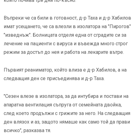
който почива три дни по-късно.
Въпреки че са били в готовност, д-р Таха и д-р Хабилов
имат усещането, че са влезли в изолатора на "Пирогов"
"изведнъж". Болницата отделя една от сградите си за
лечение на пациенти с вируса и въвежда много строг
режим за достъп до нея и работа на лекарите вътре.
Първият реаниматор, който влиза е д-р Хабилов, а на
следващия ден се присъединява и д-р Таха.
"Сезен влезе в изолатора, за да интубира и постави на
апаратна вентилация съпруга от семейната двойка,
след което продължи с грижите за него. На следващия
ден влязох и аз, защото нямаше как само той да прави
всичко", разказва тя.