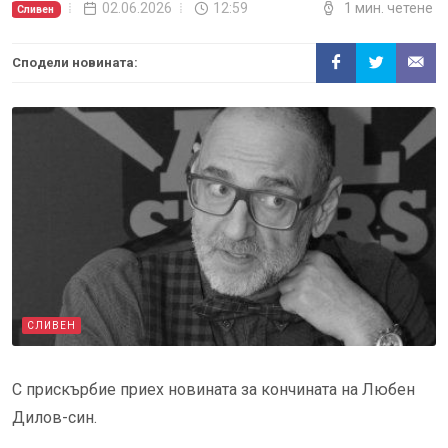
02.06.2026
12:59
1 мин. четене
Сливен
Сподели новината:
СЛИВЕН
С прискърбие приех новината за кончината на Любен
Дилов-син.