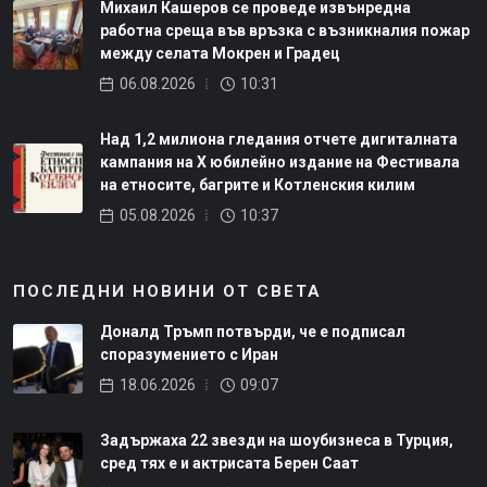
Михаил Кашеров се проведе извънредна
работна среща във връзка с възникналия пожар
между селата Мокрен и Градец
06.08.2026
10:31
Над 1,2 милиона гледания отчете дигиталната
кампания на Х юбилейно издание на Фестивала
на етносите, багрите и Котленския килим
05.08.2026
10:37
ПОСЛЕДНИ НОВИНИ ОТ СВЕТА
Доналд Тръмп потвърди, че е подписал
споразумението с Иран
18.06.2026
09:07
Задържаха 22 звезди на шоубизнеса в Турция,
сред тях е и актрисата Берен Саат