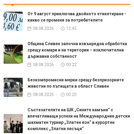
От 9 август приключва двойното етикетиране -
какво се променя за потребителите
08.08.2026
12:45
Община Сливен започна извънредна обработка
срещу комари и на територии – изключителна
държавна собственост
08.08.2026
00:22
Безкомпромисни мерки срещу безпризорните
животни по пътищата в област Сливен
08.08.2026
00:20
Състезателите на ШК „Сините камъни“ с
впечатляващи успехи на Международния детски
шахматен турнир „Златен кон“ в курортен
комплекс „Златни пясъци“