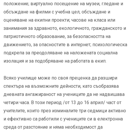
положение; виртуално посещение на музеи, гледане и
обсъждане на филми с учебна цел, обсъждане и
оценяване на екипни проекти; часове на класа или
занимания за здравното, екологичното, гражданското и
патриотичното образование, за безопасността на
движението, за опасностите в интернет; психологическа
подкрепа за преодоляване на наложената социална
изолация и за подобряване на работата в екип.
Всяко училище може по своя преценка да разшири
спектъра на възможните дейности, като съобразява
дневната ангажираност на учениците да не надвишава
четири часа. В този период /от 13 до 16 април/ част от
учителите, които през изминалите три седмици активно
и ефективно са работили с учениците си в електронна
среда от разстояние и няма необходимост да