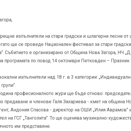
агора,
срещне изпълнители на стари градски и шлагерни песни от 
 когато ще се проведе Национален фестивал за стари градски
“. Събитието е организирано от Община Нова Загора, НЧ „Д.
е на програмата по повод 14 октомври Петковден – Празник
вокални изпълнители над 18 г. в 3 категории: „Индивидуалн
групи“.
 година професионалното жури ще бъде отново: председате
о предаване и членове Галя Захариева - кмет на община Н
игент, Андония Спасова - директор на ОШИ „Илия Аврамов" 
тел на ГСГ „Танголита". То ще оценява музикално-художест
ичното им представяне.