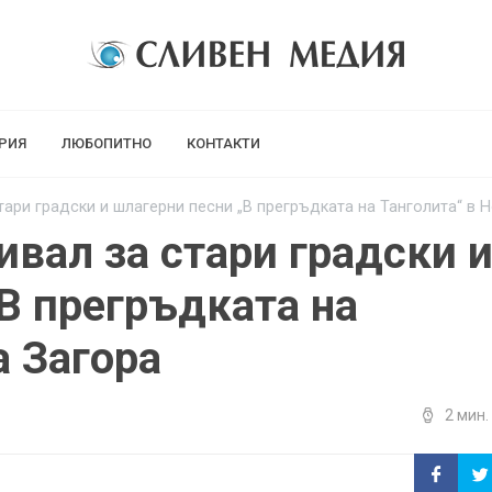
РИЯ
ЛЮБОПИТНО
КОНТАКТИ
ари градски и шлагерни песни „В прегръдката на Танголита“ в 
вал за стари градски 
В прегръдката на
а Загора
2 мин.