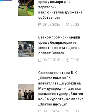
срещу комари и на
територии –
изключителна държавна
собственост
08.08.2026
00:22
Безкомпромисни мерки
срещу безпризорните
животни по пътищата в
област Сливен
08.08.2026
00:20
Състезателите на ШК
„Сините камъни“ с
впечатляващи успехи на
Международния детски
шахматен турнир „Златен
кон“ в курортен комплекс
„Златни пясъци“
08.08.2026
00:17