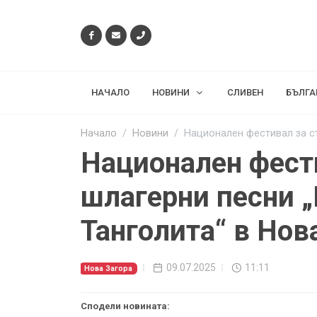
НАЧАЛО
НОВИНИ
СЛИВЕН
БЪЛГА
Начало
Новини
Национален фестивал за ст
Национален фести
шлагерни песни „
Танголита“ в Нов
09.07.2025
11:11
Нова Загора
Сподели новината: