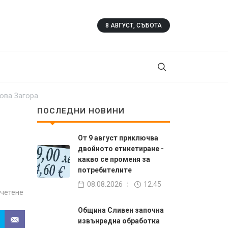
8 АВГУСТ, СЪБОТА
Нова Загора
и
ПОСЛЕДНИ НОВИНИ
От 9 август приключва
двойното етикетиране -
какво се променя за
потребителите
08.08.2026
12:45
 четене
Община Сливен започна
извънредна обработка