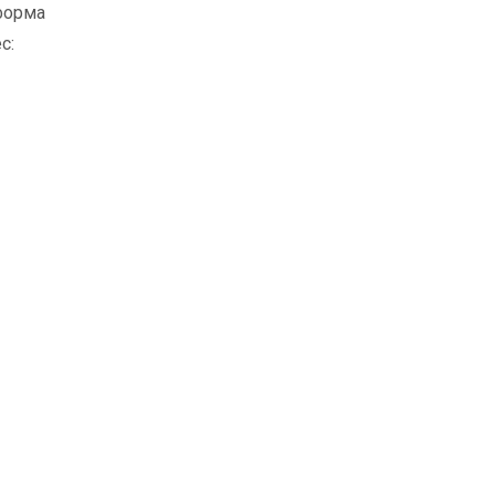
 форма
с: