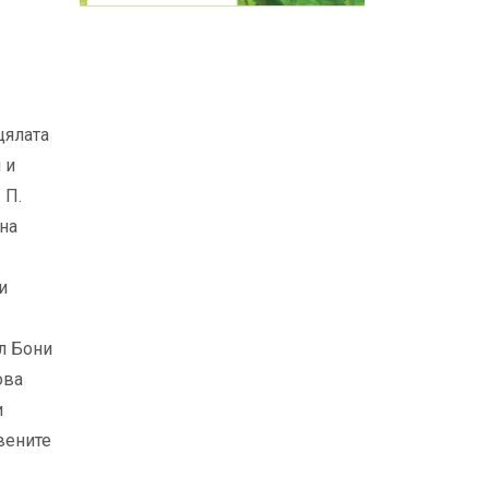
цялата
 и
 П.
 на
и
л Бони
ова
и
вените