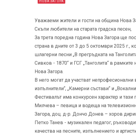
НОВА ЗАГОРА
Уважаеми жители и гости на община Нова З
Скъпи любители на старата градска песен,
За трета поредна година Нова Загора ще по
страна в дните от 3 до 5 октомври 2025 г.,
шлагерни песни „В прегръдката на Танголита
Сивков - 1870“ и ГСГ „Танголита“ в рамкит
Нова Загора.
В него могат да участват непрофесионални 
изпълнители“, „Камерни състави“ и „Вокални 
Фестивалът има конкурсен характер и тази
Милчева – певица и водеща на телевизионн
Загора, доц. д-р. Дончо Донев – хоров дир
Петко Танев - музикален педагог, ръководи
качества на песните, изпълнението и артист