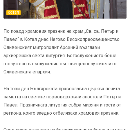
КОТЕЛ
По повод храмовия празник на храм „Св. св. Петър и
Павел“ в Котел днес Негово Високопреосвещенство
Сливенският митрополит Арсений възглави
архиерейска света литургия. Богослужението беше
отслужено в съслужение със свещенослужители от
Сливенската епархия.
На този ден Българската православна църква почита
паметта на светите първовърховни апостоли Петър и
Павел. Празничната литургия събра миряни и гости от
региона, които заедно отбелязаха храмовия празник.
Сред присъстващите на богослужението беше и кметът