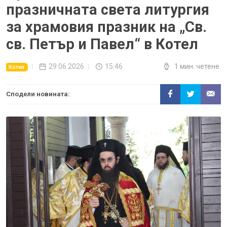
празничната света литургия
за храмовия празник на „Св.
св. Петър и Павел“ в Котел
29.06.2026
15:46
1 мин. четене
Котел
Сподели новината: