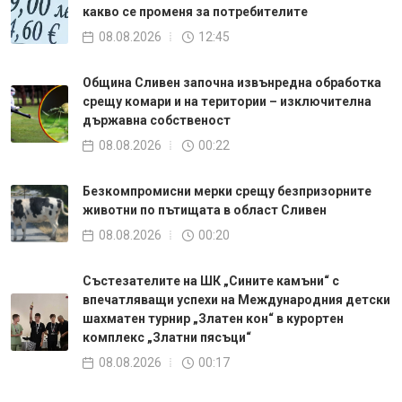
какво се променя за потребителите
08.08.2026
12:45
Община Сливен започна извънредна обработка
срещу комари и на територии – изключителна
държавна собственост
08.08.2026
00:22
Безкомпромисни мерки срещу безпризорните
животни по пътищата в област Сливен
08.08.2026
00:20
Състезателите на ШК „Сините камъни“ с
впечатляващи успехи на Международния детски
шахматен турнир „Златен кон“ в курортен
комплекс „Златни пясъци“
08.08.2026
00:17