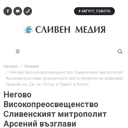
8 АВГУСТ, СЪБОТА
Начало
Новини
Негово Високопреосвещенство Сливенският митрополит
Арсений възглави празничната света литургия за храмовия
празник на „Св. св. Петър и Павел“ в Котел
Негово
Високопреосвещенство
Сливенският митрополит
Арсений възглави