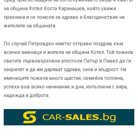
на община Котел Коста Каранашев, който уважи
празника и се помоли за здраве и благоденствие на
жителите на общината.
По случай Петровден кметът отправи поздрав към
всички именици и жители на община Котел. Той пожела
светите първовърховни апостоли Петър и Павел да ги
закрилят и да им даряват здраве, сила и мъдрост. На
имениците пожела много щастие, семейна топлина,
успехи във всяко начинание и дни, изпълнени с вяра,
надежда и доброта.