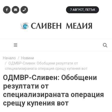
7 АВГУСТ, ПЕТЪК
Начало
Новини
ОДМВР-Сливен: Обобщени резултати от
специализираната операция срещу купения вот
ОДМВР-Сливен: Обобщени
резултати от
специализираната операция
срещу купения вот