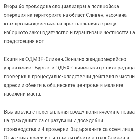
Вчера бе проведена специализирана полицейска
операция на територията на област Сливен, насочена
към противодействие на престъпленията срещу
изборното законодателство и гарантиране честността на
предстоящия вот.
Екипи на ОДМВР-Сливен, Зонално жандармерийско
управление- Бургас и ОДБХ-Сливен извършиха редица
проверки и процесуално-следствени действия в частни
адреси и обекти в общинските центрове и малките
населени маста.
Във връзка с престъпления срещу политическите права
на гражданите са образувани 7 досъдебни
производства и 4 проверки. Задържаните са осем лица.
От частни адреси и търговски обекти в град Сливен и