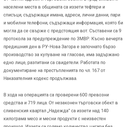
населени места в общината са иззети тефтери и
списъци, съдържащи имана, адреси, лични данни, пари
и мобилни телефони, съдържащи информация, която би
могла да се свърже с предстоящия вот. Съставени са 9
протокола за предупреждение по ЗМВР. Късно вечерта
предишния ден в РУ-Нова Загора е започнато бързо
производство за купуване на гласове, има задържано
едно лице, разпитани са свидетели. Работата по
документиране на престъпленията по чл. 167 от
Наказателния кодекс продължава.
В хода на операцията са проверени 600 превозни
средства и 719 лица. От незаконен търговски обект в
сливенския квартал „Надежда” са иззети над 140
килограма месо и месни продукти с неизвестен
произход. Иззети са голямо количество цигари без