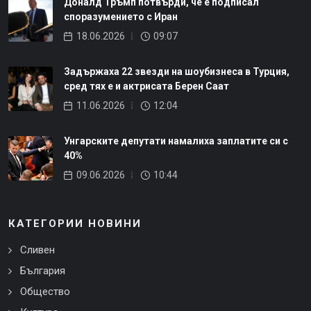
Доналд Тръмп потвърди, че е подписал
споразумението с Иран
18.06.2026
09:07
Задържаха 22 звезди на шоубизнеса в Турция,
сред тях е и актрисата Берен Саат
11.06.2026
12:04
Унгарските депутати намалиха заплатите си с
40%
09.06.2026
10:44
КАТЕГОРИИ НОВИНИ
Сливен
България
Общество