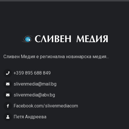
Сливен Медия е регионална новинарска медия...
+359 895 688 849
slivenmedia@mail.bg
slivenmedia@abv.bg
Facebook.com/slivenmediacom
Петя Андреева