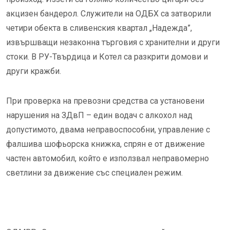
акцизен бандерол. Служители на ОДБХ са затворили
четири обекта в сливенския квартал „Надежда”,
извършващи незаконна търговия с хранителни и други
стоки. В РУ-Твърдица и Котел са разкрити домови и
други кражби.
При проверка на превозни средства са установени
нарушения на ЗДвП – един водач с алкохол над
допустимото, двама неправоспособни, управление с
фалшива шофьорска книжка, спрян е от движение
частен автомобил, който е използвал неправомерно
светлини за движение със специален режим.