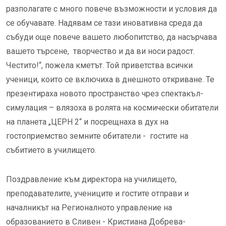
разполагате с много повече възможности и условия да
се обучавате. Надявам се тази иновативна среда да
събуди още повече вашето любопитство, да насърчава
вашето търсене, творчество и да ви носи радост.
Честито!“, пожела кметът. Той приветства всички
ученици, които се включиха в днешното откриване. Те
презентираха новото пространство чрез спектакъл-
симулация – влязоха в ролята на космически обитатели
на планета „ЦЕРН 2“ и посрещнаха в дух на
гостоприемство земните обитатели - гостите на
събитието в училището.
Поздравление към директора на училището,
преподавателите, учениците и гостите отправи и
началникът на Регионалното управление на
образованието в Сливен - Кристиана Добрева-