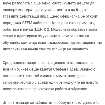
вече разполага с още едно място, където децата да
експериментират, да изучават света и да бъдат
главните действащи лица. Днес официално бе открит
поредният
STEM
кабинет - Център за експерименти,
роботика и наука (ЦЕРН) 2. Модерната образователна
среда е адаптирана за ученици в начален етап на
обучение, които ще имат възможност да разширяват по
интерактивен начин своите граници на знанието.
Сред присъстващите на официалното откриване на
новия кабинет беше кметът Стефан Радев. Заедно с
останалите гости той имаше възможност да се
запознае отблизо с всеки един от модулите на новото
пространство за практическа работа и обучение.
„Впечатляващи са кабинетът и оборудването. Днес вие