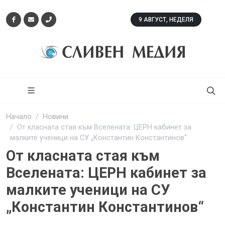
9 АВГУСТ, НЕДЕЛЯ
Начало
Новини
От класната стая към Вселената: ЦЕРН кабинет за
малките ученици на СУ „Константин Константинов“
От класната стая към
Вселената: ЦЕРН кабинет за
малките ученици на СУ
„Константин Константинов“