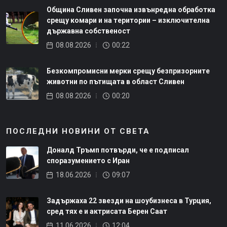
Община Сливен започна извънредна обработка
срещу комари и на територии – изключителна
държавна собственост
08.08.2026
00:22
Безкомпромисни мерки срещу безпризорните
животни по пътищата в област Сливен
08.08.2026
00:20
ПОСЛЕДНИ НОВИНИ ОТ СВЕТА
Доналд Тръмп потвърди, че е подписал
споразумението с Иран
18.06.2026
09:07
Задържаха 22 звезди на шоубизнеса в Турция,
сред тях е и актрисата Берен Саат
11.06.2026
12:04