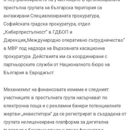
престъпна групата на българска територия са
ангажирани Специализираната прокуратура,
Софийската градска прокуратура, отдел
„Киберпрестъпност“ в ГДБОП и
Дирекция„Международно оперативно сътрудничество“
в МВР под надзора на Върховната касационна
прокуратура. Действията им са координирани с
партньорските служби от Националното бюро на
България в Евроджъст.
Механизмът на финансовата измама е следният:
участниците в престъпната група насърчават по
електронна поща и с рекламни банери потенциалните
жертви-„инвеститори“ да се регистрират в създадена от
групата нелицензирана платформа за дигитална