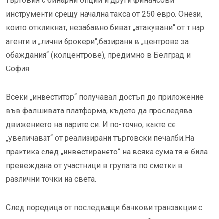
търговия с бинарни опции и други финансови
инструменти срещу начална такса от 250 евро. Онези,
които откликнат, незабавно биват „атакувани“ от т.нар.
агенти и „лични брокери“,базирани в „центрове за
обаждания“ (колцентрове), предимно в Белград и
София.
Всеки „инвеститор“ получавал достъп до приложение
във фалшивата платформа, където да проследява
движението на парите си. И по-точно, какте се
„увеличават“ от реализирани търговски печалби.На
практика след „инвестирането“ на всяка сума тя е била
превеждана от участници в групата по сметки в
различни точки на света.
След поредица от последващи банкови транзакции с