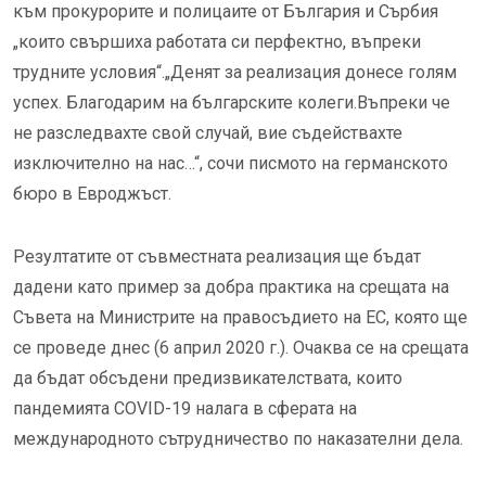
към прокурорите и полицаите от България и Сърбия
„които свършиха работата си перфектно, въпреки
трудните условия“.„Денят за реализация донесе голям
успех. Благодарим на българските колеги.Въпреки че
не разследвахте свой случай, вие съдействахте
изключително на нас…“, сочи писмото на германското
бюро в Евроджъст.
Резултатите от съвместната реализация ще бъдат
дадени като пример за добра практика на срещата на
Съвета на Министрите на правосъдието на ЕС, която ще
се проведе днес (6 април 2020 г.). Очаква се на срещата
да бъдат обсъдени предизвикателствата, които
пандемията COVID-19 налага в сферата на
международното сътрудничество по наказателни дела.