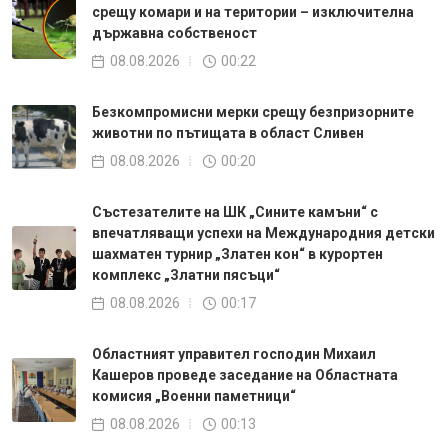
срещу комари и на територии – изключителна
държавна собственост
08.08.2026
00:22
Безкомпромисни мерки срещу безпризорните
животни по пътищата в област Сливен
08.08.2026
00:20
Състезателите на ШК „Сините камъни“ с
впечатляващи успехи на Международния детски
шахматен турнир „Златен кон“ в курортен
комплекс „Златни пясъци“
08.08.2026
00:17
Oбластният управител господин Михаил
Кашеров проведе заседание на Областната
комисия „Военни паметници“
08.08.2026
00:13