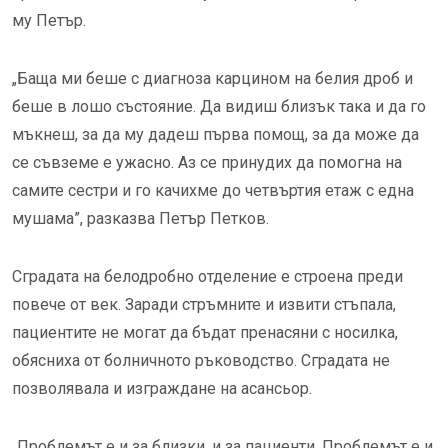
му Петър.
„Баща ми беше с диагноза карцином на белия дроб и
беше в лошо състояние. Да видиш близък така и да го
мъкнеш, за да му дадеш първа помощ, за да може да
се съвземе е ужасно. Аз се принудих да помогна на
самите сестри и го качихме до четвъртия етаж с една
мушама”, разказва Петър Петков.
Сградата на белодробно отделение е строена преди
повече от век. Заради стръмните и извити стъпала,
пациентите не могат да бъдат пренасяни с носилка,
обясниха от болничното ръководство. Сградата не
позволявала и изграждане на асансьор.
„Проблемът е и за близки, и за пациенти. Проблемът е и