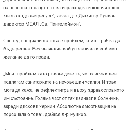
за персонала, защото това изразходва изключително
много кадрови ресурс”, казва д-р Димитър Рунков,
директор МБАЛ „Св. Пантелеймон“.
Според специалиста това е проблем, който трябва да
бъде решен. Без значение кой управлява и кой има
желание да го прави.
„Моят проблем като ръководител е, че аз всеки ден
подлагам санитарките на нечовешки усилия. И това
мога да кажа, че рефлектитра и върху здравословното
им състояние. Голяма част от тях излизат в болнични,
заради дискови хернии. Абсолютна амортизация на
персонала е това”, добавя д-р Рунков.