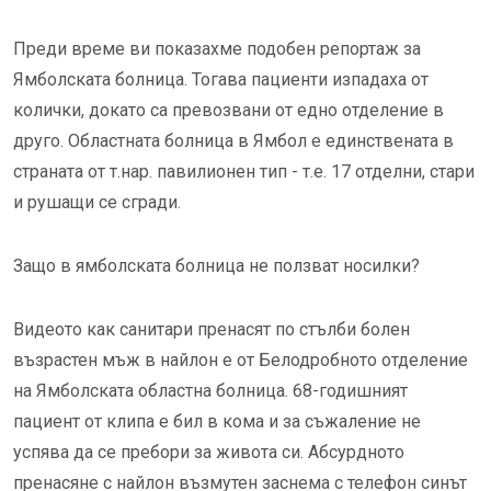
Преди време ви показахме подобен репортаж за
Ямболската болница. Тогава пациенти изпадаха от
колички, докато са превозвани от едно отделение в
друго. Областната болница в Ямбол е единствената в
страната от т.нар. павилионен тип - т.е. 17 отделни, стари
и рушащи се сгради.
Защо в ямболската болница не ползват носилки?
Видеото как санитари пренасят по стълби болен
възрастен мъж в найлон е от Белодробното отделение
на Ямболската областна болница. 68-годишният
пациент от клипа е бил в кома и за съжаление не
успява да се пребори за живота си. Абсурдното
пренасяне с найлон възмутен заснема с телефон синът