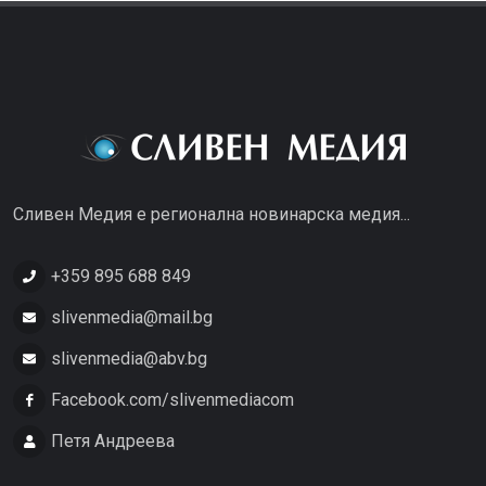
Сливен Медия е регионална новинарска медия...
+359 895 688 849
slivenmedia@mail.bg
slivenmedia@abv.bg
Facebook.com/slivenmediacom
Петя Андреева