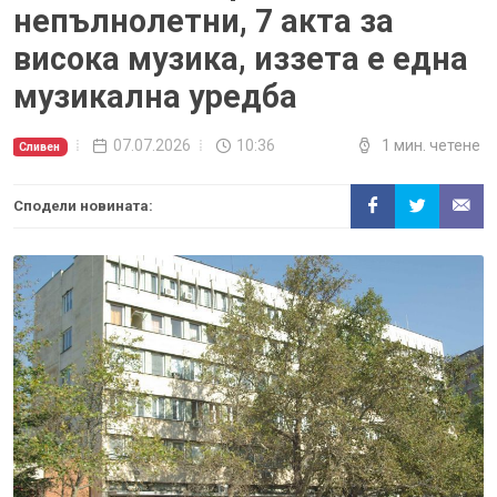
непълнолетни, 7 акта за
висока музика, иззета е една
музикална уредба
07.07.2026
10:36
1 мин. четене
Сливен
Сподели новината: