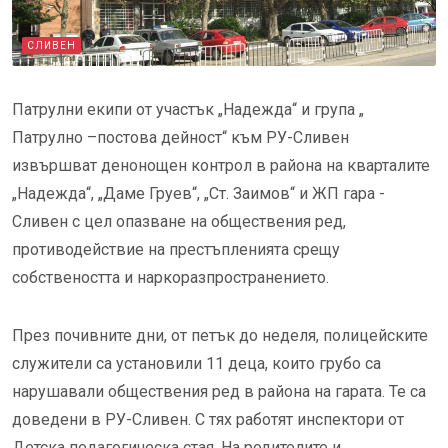
СЛИВЕН
Патрулни екипи от участък „Надежда“ и група „
Патрулно –постова дейност“ към РУ-Сливен
извършват денонощен контрол в района на кварталите
„Надежда“, „Даме Груев“, „Ст. Заимов“ и ЖП гара -
Сливен с цел опазване на обществения ред,
противодействие на престъпленията срещу
собствеността и наркоразпространението.
През почивните дни, от петък до неделя, полицейските
служители са установили 11 деца, които грубо са
нарушавали обществения ред в района на гарата. Те са
доведени в РУ-Сливен. С тях работят инспектори от
Детска педагогическа стая. На родителите и