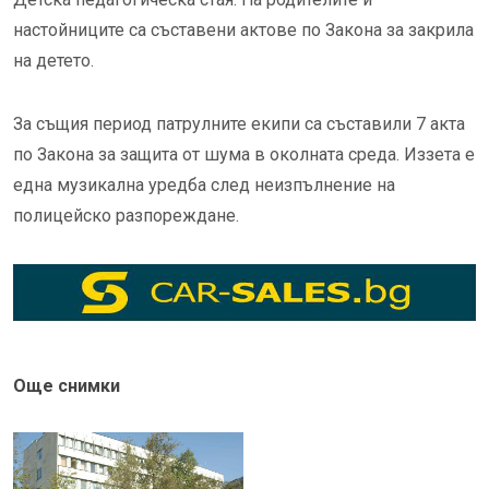
настойниците са съставени актове по Закона за закрила
на детето.
За същия период патрулните екипи са съставили 7 акта
по Закона за защита от шума в околната среда. Иззета е
една музикална уредба след неизпълнение на
полицейско разпореждане.
Още снимки