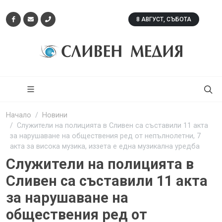
8 АВГУСТ, СЪБОТА
Начало
Новини
Служители на полицията в Сливен са съставили 11 акта
за нарушаване на обществения ред от непълнолетни, 7
акта за висока музика, иззета е една музикална уредба
Служители на полицията в
Сливен са съставили 11 акта
за нарушаване на
обществения ред от