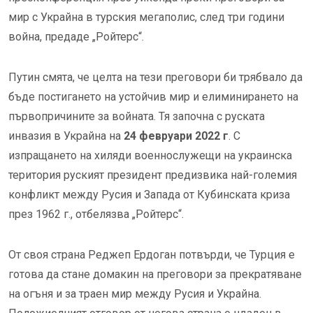
мир с Украйна в турския мегаполис, след три години
война, предаде „Ройтерс“.
Путин смята, че целта на тези преговори би трябвало да
бъде постигането на устойчив мир и елиминирането на
първопричините за войната. Тя започна с руската
инвазия в Украйна на
24 февруари 2022 г
. С
изпращането на хиляди военнослужещи на украинска
територия руският президент предизвика най-големия
конфликт между Русия и Запада от Кубинската криза
през 1962 г., отбелязва „Ройтерс“.
От своя страна Реджеп Ердоган потвърди, че Турция е
готова да стане домакин на преговори за прекратяване
на огъня и за траен мир между Русия и Украйна.