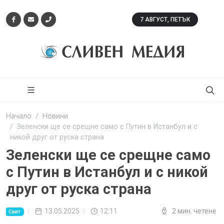
7 АВГУСТ, ПЕТЪК
Начало
Новини
Зеленски ще се срещне само с Путин в Истанбул и с
никой друг от руска страна
Зеленски ще се срещне само
с Путин в Истанбул и с никой
друг от руска страна
13.05.2025
12:11
2 мин. четене
Свят