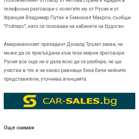
Положиелният отговор от негова страна е ндаден в
телефонни разговори с колегите му от Русия и от
Франция Владимир Путин и Еманюел Макрон, съобщи
"Ройтерс", като се позовава на кабинета на Ердоган.
Американският президент Доналд Тръмп заяви, че
може да се присъедини към тези мирни преговори.
Русия все още не е дала ясно да се разбере, че ще
участва в тях и на какво равнище биха били нейните
представители, уточнява агенцията.
Още снимки