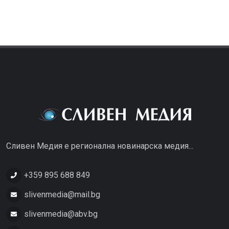
Сливен Медия е регионална новинарска медия...
+359 895 688 849
slivenmedia@mail.bg
slivenmedia@abv.bg