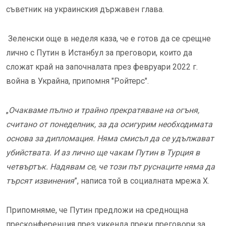
съветник на украинския държавен глава.
Зеленски още в неделя каза, че е готов да се срещне
лично с Путин в Истанбул за преговори, които да
сложат край на започналата през февруари 2022 г.
война в Украйна, припомня "Ройтерс".
„
Очакваме пълно и трайно прекратяване на огъня,
считано от понеделник, за да осигурим необходимата
основа за дипломация. Няма смисъл да се удължават
убийствата. И аз лично ще чакам Путин в Турция в
четвъртък. Надявам се, че този път руснаците няма да
търсят извинения
”, написа той в социалната мрежа Х.
Припомняме, че Путин предложи на среднощна
пресконференция през уикенда преки преговори за