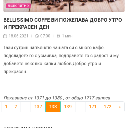
ЛЮБОПИТНО
BELLISSIMO COFFE ВИ ПОЖЕЛАВА ДОБРО УТРО
И ПРЕКРАСЕН ДЕН
18.06.2021
07:00
1 мин.
Тази сутрин напълнете чашата си с много кафе,
подсладете го с усмивка, подправете го с радост и му
добавете няколко капки любов.Добро утро и
прекрасен...
Показване от 1371 до 1380 , от общо 1717 записа
1
2
…
137
138
139
…
171
172
»