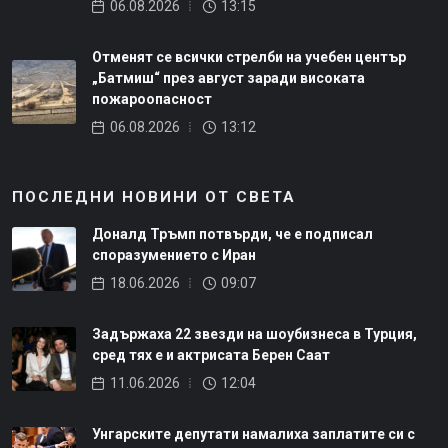
06.08.2026
13:15
Отменят се всички стрелби на учебен център
„Батмиш“ през август заради високата
пожароопасност
06.08.2026
13:12
ПОСЛЕДНИ НОВИНИ ОТ СВЕТА
Доналд Тръмп потвърди, че е подписал
споразумението с Иран
18.06.2026
09:07
Задържаха 22 звезди на шоубизнеса в Турция,
сред тях е и актрисата Берен Саат
11.06.2026
12:04
Унгарските депутати намалиха заплатите си с