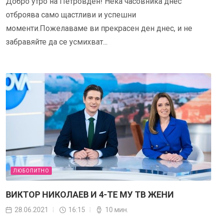
Добро утро на Петровден! Нека часовника днес
отброява само щастливи и успешни
моменти.Пожелаваме ви прекрасен ден днес, и не
забравяйте да се усмихват...
ЛЮБОПИТНО
ВИКТОР НИКОЛАЕВ И 4-ТЕ МУ ТВ ЖЕНИ
28.06.2021
16:15
10 мин.