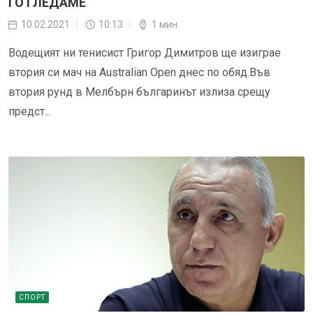
ГО ГЛЕДАМЕ
10.02.2021
10:13
1 мин.
Водещият ни тенисист Григор Димитров ще изиграе
втория си мач на Australian Open днес по обяд.Във
втория рунд в Мелбърн българинът излиза срещу
предст...
СПОРТ