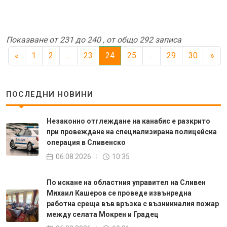
Показване от 231 до 240 , от общо 292 записа
«
1
2
…
23
24
25
…
29
30
»
ПОСЛЕДНИ НОВИНИ
Незаконно отглеждане на канабис е разкрито
при провеждане на специализирана полицейска
операция в Сливенско
06.08.2026
10:35
По искане на областния управител на Сливен
Михаил Кашеров се проведе извънредна
работна среща във връзка с възникналия пожар
между селата Мокрен и Градец