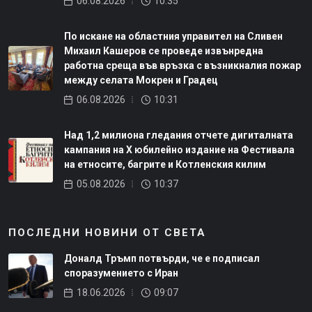
06.08.2026
10:35
По искане на областния управител на Сливен
Михаил Кашеров се проведе извънредна
работна среща във връзка с възникналия пожар
между селата Мокрен и Градец
06.08.2026
10:31
Над 1,2 милиона гледания отчете дигиталната
кампания на Х юбилейно издание на Фестивала
на етносите, багрите и Котленския килим
05.08.2026
10:37
ПОСЛЕДНИ НОВИНИ ОТ СВЕТА
Доналд Тръмп потвърди, че е подписал
споразумението с Иран
18.06.2026
09:07