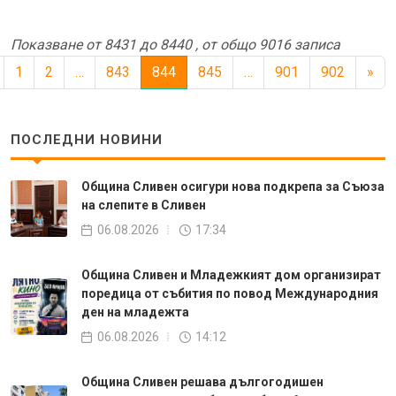
Показване от 8431 до 8440 , от общо 9016 записа
1
2
…
843
844
845
…
901
902
»
ПОСЛЕДНИ НОВИНИ
Община Сливен осигури нова подкрепа за Съюза
на слепите в Сливен
06.08.2026
17:34
Община Сливен и Младежкият дом организират
поредица от събития по повод Международния
ден на младежта
06.08.2026
14:12
Община Сливен решава дългогодишен