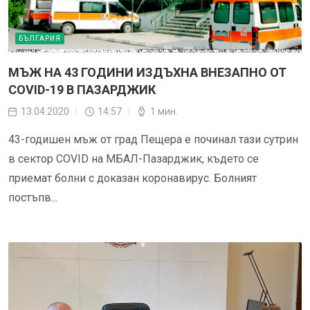
БЪЛГАРИЯ
МЪЖ НА 43 ГОДИНИ ИЗДЪХНА ВНЕЗАПНО ОТ
COVID-19 В ПАЗАРДЖИК
13.04.2020
14:57
1 мин.
43-годишен мъж от град Пещера е починал тази сутрин
в сектор COVID на МБАЛ-Пазарджик, където се
приемат болни с доказан коронавирус. Болният
постъпв...